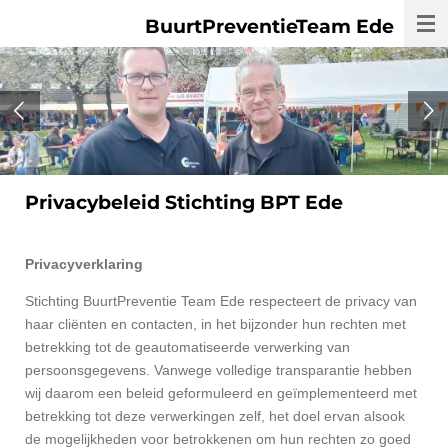
Ga
Stichting
BuurtPreventieTeam Ede
direct
naar
de
hoofdinhoud
Privacybeleid Stichting BPT Ede
Privacyverklaring
Stichting BuurtPreventie Team Ede respecteert de privacy van
haar cliënten en contacten, in het bijzonder hun rechten met
betrekking tot de geautomatiseerde verwerking van
persoonsgegevens. Vanwege volledige transparantie hebben
wij daarom een beleid geformuleerd en geïmplementeerd met
betrekking tot deze verwerkingen zelf, het doel ervan alsook
de mogelijkheden voor betrokkenen om hun rechten zo goed