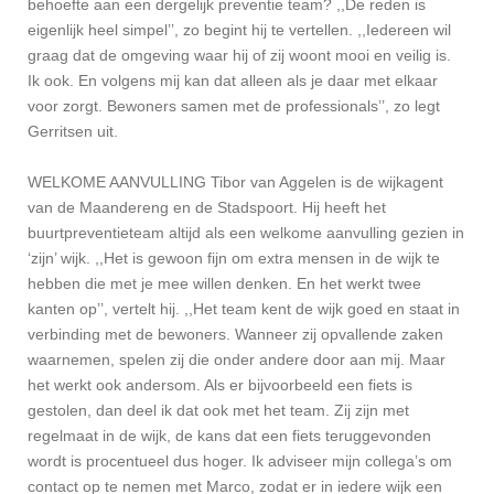
behoefte aan een dergelijk preventie team? ,,De reden is
eigenlijk heel simpel’’, zo begint hij te vertellen. ,,Iedereen wil
graag dat de omgeving waar hij of zij woont mooi en veilig is.
Ik ook. En volgens mij kan dat alleen als je daar met elkaar
voor zorgt. Bewoners samen met de professionals’’, zo legt
Gerritsen uit.
WELKOME AANVULLING Tibor van Aggelen is de wijkagent
van de Maandereng en de Stadspoort. Hij heeft het
buurtpreventieteam altijd als een welkome aanvulling gezien in
‘zijn’ wijk. ,,Het is gewoon fijn om extra mensen in de wijk te
hebben die met je mee willen denken. En het werkt twee
kanten op’’, vertelt hij. ,,Het team kent de wijk goed en staat in
verbinding met de bewoners. Wanneer zij opvallende zaken
waarnemen, spelen zij die onder andere door aan mij. Maar
het werkt ook andersom. Als er bijvoorbeeld een fiets is
gestolen, dan deel ik dat ook met het team. Zij zijn met
regelmaat in de wijk, de kans dat een fiets teruggevonden
wordt is procentueel dus hoger. Ik adviseer mijn collega’s om
contact op te nemen met Marco, zodat er in iedere wijk een