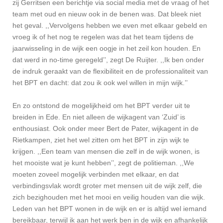
zij Gerritsen een berichtje via social media met de vraag of het
team met oud en nieuw ook in de benen was. Dat bleek niet
het geval. ,,Vervolgens hebben we even met elkaar gebeld en
vroeg ik of het nog te regelen was dat het team tijdens de
jaarwisseling in de wijk een oogje in het zeil kon houden. En
dat werd in no-time geregeld’’, zegt De Ruijter. ,,Ik ben onder
de indruk geraakt van de flexibiliteit en de professionaliteit van
het BPT en dacht: dat zou ik ook wel willen in mijn wijk.’’
En zo ontstond de mogelijkheid om het BPT verder uit te
breiden in Ede. En niet alleen de wijkagent van ‘Zuid’ is
enthousiast. Ook onder meer Bert de Pater, wijkagent in de
Rietkampen, ziet het wel zitten om het BPT in zijn wijk te
krijgen. ,,Een team van mensen die zelf in de wijk wonen, is
het mooiste wat je kunt hebben’’, zegt de politieman. ,,We
moeten zoveel mogelijk verbinden met elkaar, en dat
verbindingsvlak wordt groter met mensen uit de wijk zelf, die
zich bezighouden met het mooi en veilig houden van die wijk.
Leden van het BPT wonen in de wijk en er is altijd wel iemand
bereikbaar, terwijl ik aan het werk ben in de wijk en afhankelijk