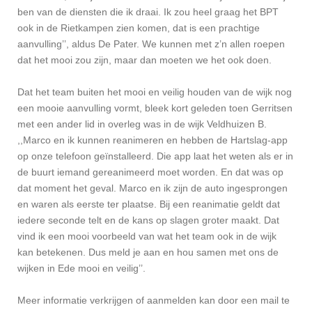
ben van de diensten die ik draai. Ik zou heel graag het BPT
ook in de Rietkampen zien komen, dat is een prachtige
aanvulling’’, aldus De Pater.
We kunnen met z’n allen roepen
dat het mooi zou zijn, maar dan moeten we het ook doen.
Dat het team buiten het mooi en veilig houden van de wijk nog
een mooie aanvulling vormt, bleek kort geleden toen Gerritsen
met een ander lid in overleg was in de wijk Veldhuizen B.
,,Marco en ik kunnen reanimeren en hebben de Hartslag-app
op onze telefoon geïnstalleerd. Die app laat het weten als er in
de buurt iemand gereanimeerd moet worden. En dat was op
dat moment het geval. Marco en ik zijn de auto ingesprongen
en waren als eerste ter plaatse. Bij een reanimatie geldt dat
iedere seconde telt en de kans op slagen groter maakt. Dat
vind ik een mooi voorbeeld van wat het team ook in de wijk
kan betekenen. Dus meld je aan en hou samen met ons de
wijken in Ede mooi en veilig’’.
Meer informatie verkrijgen of aanmelden kan door een mail te