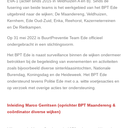
EVA-1 (actief sinds 2015 in Veldhuizen A en B). Sinds de
fusering van beide teams is het werkgebied van het BPT Ede
uitgebreid naar de wijken; De Maandereng, Veldhuizen,
Kernhem, Ede Oud-Zuid, Enka, Reehorst, Kazerneterreinen
en De Rietkampen.
Op 31 mei 2022 is BuurtPreventie Team Ede officieel
ondergebracht in een stichtingsvorm.
Het BPT Ede is naast surveillance binnen de wijken ondermeer
betrokken bij de begeleiding van evenementen en activiteiten
zoals bijvoorbeeld diverse sinterklaasintochten, Nationale
Burendag, Koningsdag en de Heideweek. Het BPT Ede
ondersteund tevens Politie Ede met o.a. witte voetjesacties en
op verzoek met overige acties ter ondersteuning.
Inleiding Marco Gerritsen (oprichter BPT Maandereng &
coördinator diverse wijken)