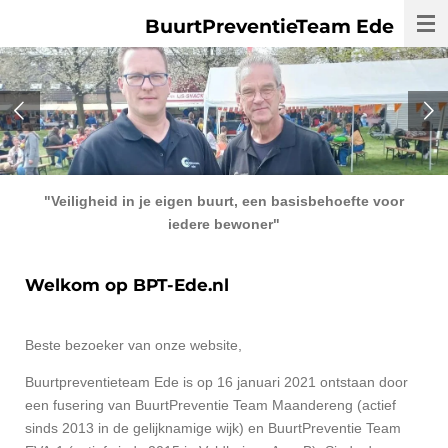
Ga
Stichting
BuurtPreventieTeam Ede
direct
naar
de
hoofdinhoud
"Veiligheid in je eigen buurt, een basisbehoefte voor
iedere bewoner"
Welkom op BPT-Ede.nl
Beste bezoeker van onze website,
Buurtpreventieteam Ede is op 16 januari 2021 ontstaan door
een fusering van BuurtPreventie Team Maandereng (actief
sinds 2013 in de gelijknamige wijk) en BuurtPreventie Team